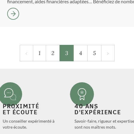
financement, aides financières adaptées… Bénéficiez de nomb
‹
1
2
3
4
5
›
PROXIMITÉ
40 ANS
ET ÉCOUTE
D'EXPÉRIENCE
Un conseiller expérimenté à
Savoir-faire, rigueur et expertis
votre écoute.
sont nos maîtres mots.