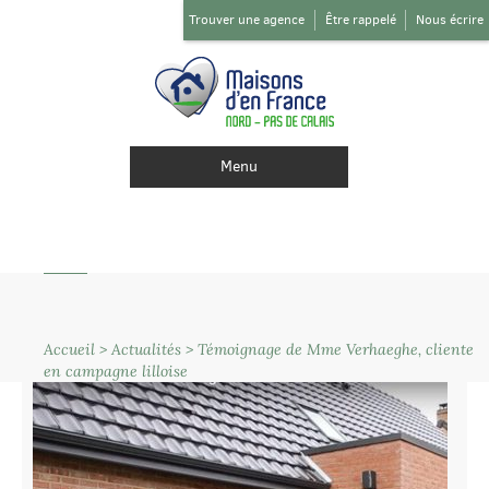
Trouver une agence
Être rappelé
Nous écrire
Menu
Accueil
>
Actualités
>
Témoignage de Mme Verhaeghe, cliente
en campagne lilloise