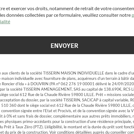
re et exercer vos droits, notamment de retrait de votre consente
 des données collectées par ce formulaire, veuillez consulter notre
p
ialité
e aux clients de la société TISSERIN MAISON INDIVIDUELLE dans le cadre d’u
 maison individuelle avec fourniture de plans, acquéreurs d’un terrain à bâtir da
le Roncier d’Ida » à DOUVRIN (PA n° 062 276 19 00001 délivré le 24/09/2020)
 par la société TISSERIN AMENAGEMENT, SAS au capital de 138.690€, RCS Li
iège social 612 Rue de la Chaude Rivière 59800 LILLE. Prêt « missions sociale
acceptation du dossier, par la société TISSERIN, SACICAP à capital variable, RC
510 360 dont le siège social est 612 Rue de la Chaude Rivière 59800 LILLE, d
la convention signée entre l’Etat et Procivis, et de la convention signée avec la V
prêt à 0% et sans frais de dossier, complémentaire aux autres prêts immobiliers,
es physiques primo-accédants pour la construction d’une résidence principale, 
u Prêt à Taux Zéro (PTZ). L’éligibilité, le montant et la durée du prêt sont fonct
t du prix de la construction. Voir conditions détaillées auprès du conseiller co