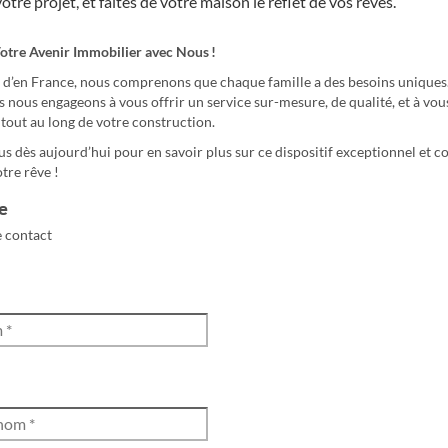
votre projet, et faites de votre maison le reflet de vos rêves.
otre Avenir Immobilier avec Nous !
d’en France, nous comprenons que chaque famille a des besoins uniques.
 nous engageons à vous offrir un service sur-mesure, de qualité, et à vou
out au long de votre construction.
s dès aujourd’hui pour en savoir plus sur ce dispositif exceptionnel et
tre rêve !
e
 contact