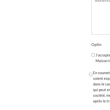
Optin
J’accept
Maison I
RGPD
En soumett
soient exp
dans le ca
qui peut e
société, m
après le 