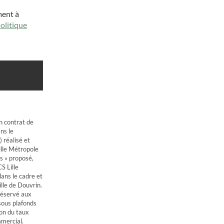
ment à
olitique
n contrat de
ns le
 réalisé et
lle Métropole
s » proposé,
S Lille
ans le cadre et
ille de Douvrin.
 réservé aux
sous plafonds
ion du taux
mmercial.