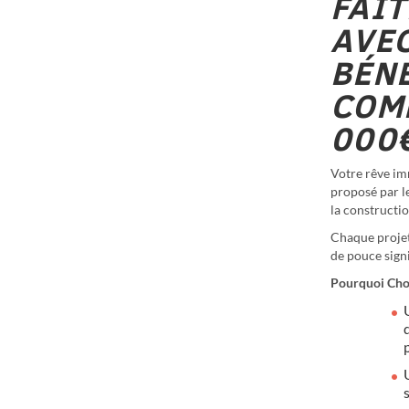
FAI
AVEC
BÉNÉ
COM
000
Votre rêve imm
proposé par l
la constructi
Chaque projet
de pouce signi
Pourquoi Choi