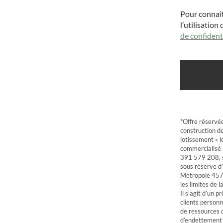
Pour connaît
l’utilisation
de confident
*Offre réservé
construction de
lotissement « 
commercialisé
391 579 208, s
sous réserve d’
Métropole 457 
les limites de 
Il s’agit d’un 
clients personn
de ressources d
d’endettement e