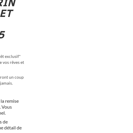
RIN
ET
5
êt exclusif*
e vos rêves et
eront un coup
 jamais.
 la remise
. Vous
el.
s de
e détail de