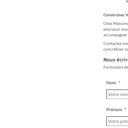
Construisez V
Chez Maisons 
pourquoi nous
accompagner t
Contactez-nou
concrétiser vo
Nous écrir
Formulaire de
Nom
*
Prénom
*