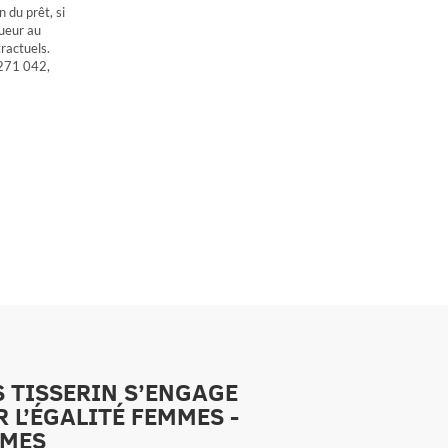
 du prêt, si
gueur au
ractuels.
271 042,
S TISSERIN S’ENGAGE
 L’ÉGALITÉ FEMMES -
MES