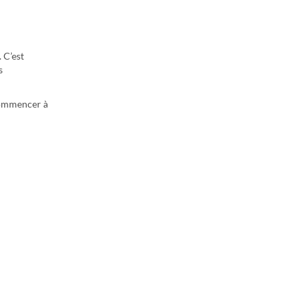
 C’est
s
 commencer à