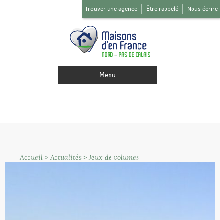
Trouver une agence
Être rappelé
Nous écrire
Menu
Accueil
>
Actualités
>
Jeux de volumes