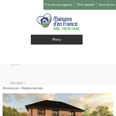
Trouver une agence
Être rappelé
Nous écrire
Menu
Accueil
>
Annonces
»
Valenciennes