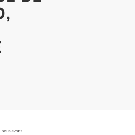
D,
E
i nous avons