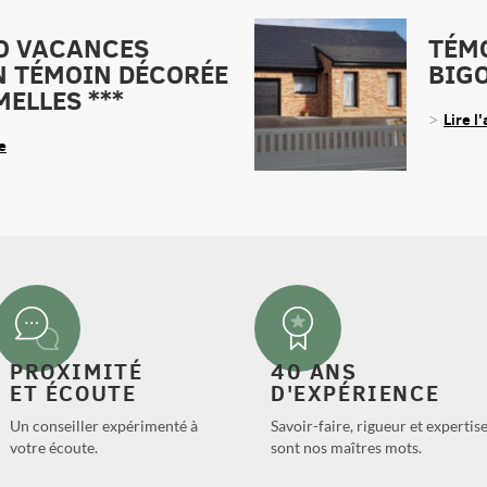
FO VACANCES
TÉM
 TÉMOIN DÉCORÉE
BIG
MELLES ***
Lire l'
le
PROXIMITÉ
40 ANS
ET ÉCOUTE
D'EXPÉRIENCE
Un conseiller expérimenté à
Savoir-faire, rigueur et expertis
votre écoute.
sont nos maîtres mots.