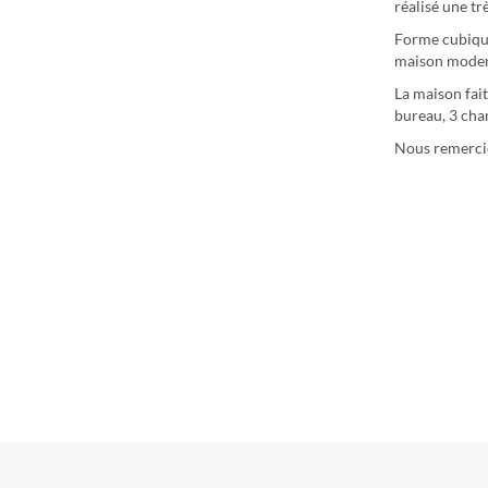
réalisé une t
Forme cubique
maison modern
La maison fait
bureau, 3 cham
Nous remercio