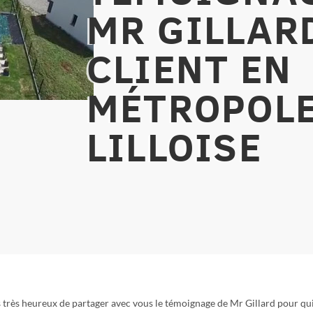
MR GILLAR
CLIENT EN
MÉTROPOL
LILLOISE
rès heureux de partager avec vous le témoignage de Mr Gillard pour qu