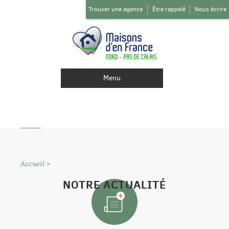
Trouver une agence
Être rappelé
Nous écrire
Menu
Accueil
>
NOTRE ACTUALITÉ